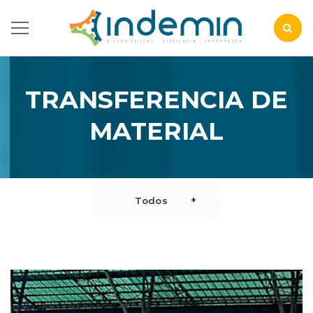
TRANSFERENCIA DE
MATERIAL
+
Todos