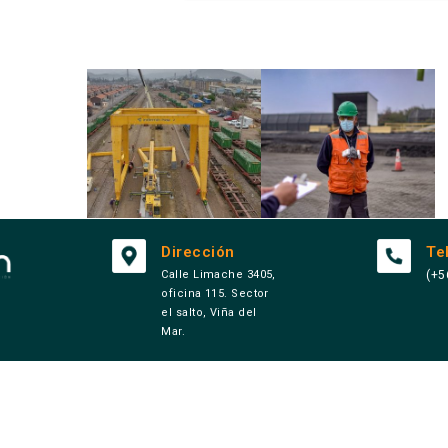
PROYECTO
ASESORÍAS
S
Y
FERROVIA
EVALUACIÓ
RIOS
N DE
PROCESOS
Dirección
Te
Calle Limache 3405,
(+5
oficina 115. Sector
el salto, Viña del
Mar.