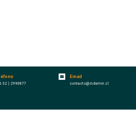
léfono
Email
6 32 ) 2990877
contacto@indemin.cl