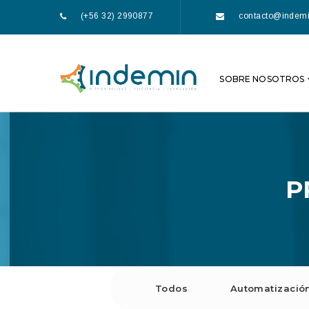
(+56 32) 2990877
contacto@indemi
SOBRE NOSOTROS
P
Todos
Automatizació