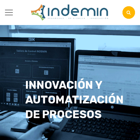
INNOVACIÓN Y
AUTOMATIZACIÓN
DE PROCESOS