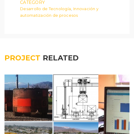
CATEGORY
Desarrollo de Tecnología
Innovación y
,
automatización de procesos
PROJECT
RELATED
PLAT
OPTIMIZACIÓN DE
GESTIÓN
PROCESOS
PRE