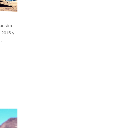
uestra
1:2015 y
s.