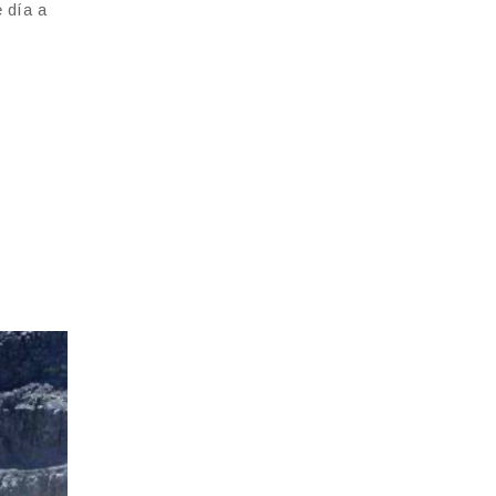
 día a