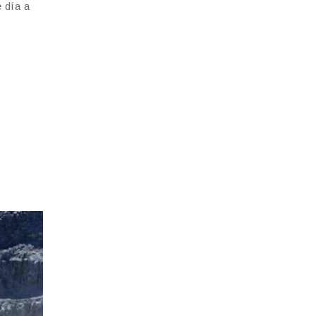
 día a