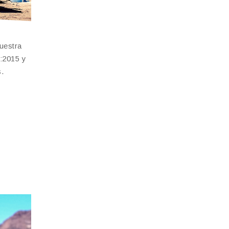
uestra
1:2015 y
s.