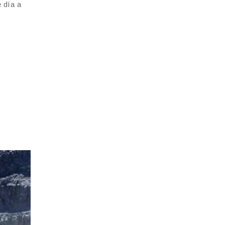
 día a