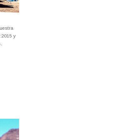
uestra
1:2015 y
s.